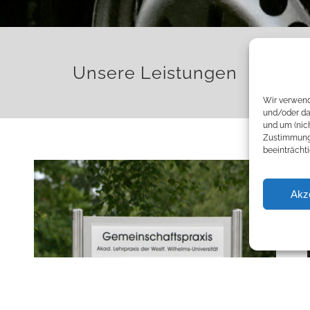
Unsere Leistungen
Wir verwend
und/oder da
und um (nic
Zustimmung 
beeinträchti
Akz