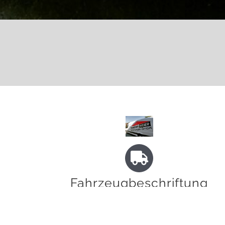
Fahrzeugbeschriftung
Wir beschriften Ihren Firmen-PKW, Lieferwagen
oder LKW mit hochwertigen Folien.